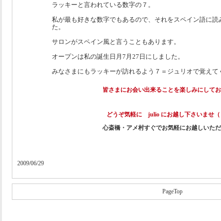
ラッキーと言われている数字の７。
私が最も好きな数字でもあるので、それをスペイン語に読
た。
サロンがスペイン風と言うこともあります。
オープンは私の誕生日月7月27日にしました。
みなさまにもラッキーが訪れるよう７＝ジュリオで覚えて
皆さまにお会い出来ることを楽しみにしてお
どうぞ気軽に julio にお越し下さいませ
心斎橋・アメ村すぐでお気軽にお越しいただ
2009/06/29
PageTop