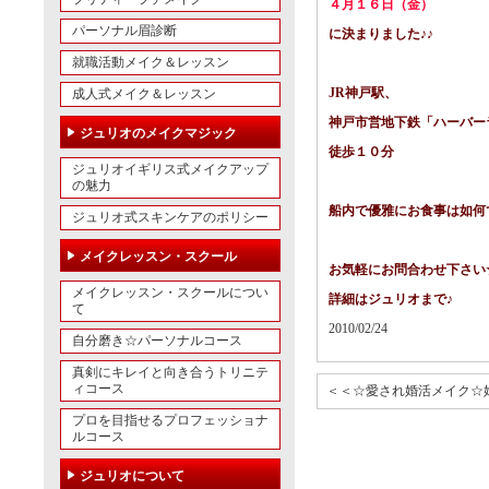
４月１６日（金）
パーソナル眉診断
に決まりました♪♪
就職活動メイク＆レッスン
JR神戸駅、
成人式メイク＆レッスン
神戸市営地下鉄「ハーバー
ジュリオのメイクマジック
徒歩１０分
ジュリオイギリス式メイクアップ
の魅力
船内で優雅にお食事は如何
ジュリオ式スキンケアのポリシー
メイクレッスン・スクール
お気軽にお問合わせ下さい
メイクレッスン・スクールについ
詳細はジュリオまで♪
て
2010/02/24
自分磨き☆パーソナルコース
真剣にキレイと向き合うトリニテ
ィコース
＜＜☆愛され婚活メイク☆
プロを目指せるプロフェッショナ
ルコース
ジュリオについて