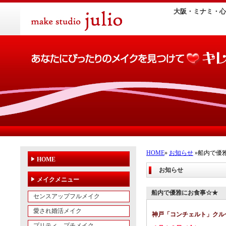
大阪・ミナミ・心
HOME
»
お知らせ
»船内で優
HOME
お知らせ
メイクメニュー
船内で優雅にお食事☆★
センスアップフルメイク
愛され婚活メイク
神戸「コンチェルト」クル
プリティ プチメイク