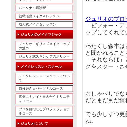
パーソナル眉診断
就職活動メイク＆レッスン
ジュリオのブロ
成人式メイク＆レッスン
「ビフォー・ア
ップしてくれて
ジュリオのメイクマジック
ジュリオイギリス式メイクアップ
わたくし森本は
の魅力
と聞かれること
ジュリオ式スキンケアのポリシー
「それならば」
グをスタートさ
メイクレッスン・スクール
メイクレッスン・スクールについ
て
自分磨き☆パーソナルコース
おしゃべりでな
真剣にキレイと向き合うトリニテ
だとまだまだ慣
ィコース
プロを目指せるプロフェッショナ
でも少しずつ更
ルコース
ね。
ジュリオについて