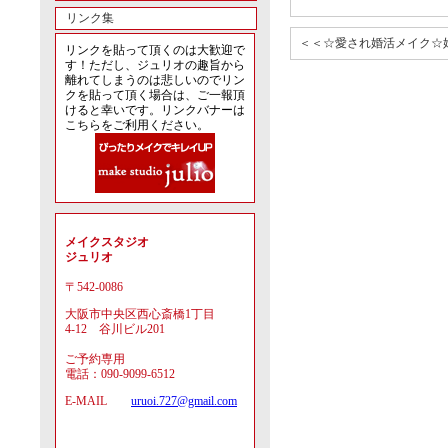
リンク集
＜＜☆愛され婚活メイク☆
リンクを貼って頂くのは大歓迎で
す！ただし、ジュリオの趣旨から
離れてしまうのは悲しいのでリン
クを貼って頂く場合は、ご一報頂
けると幸いです。リンクバナーは
こちらをご利用ください。
メイクスタジオ
ジュリオ
〒542-0086
大阪市中央区西心斎橋1丁目
4-12 谷川ビル201
ご予約専用
電話：090-9099-6512
E-MAIL
uruoi.727@gmail.com